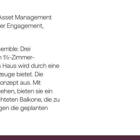
se Asset Management
nser Engagement,
emble: Drei
n 1½-Zimmer-
 Haus wird durch eine
euge bietet. Die
nzept aus. Mit
hen, bieten sie ein
hteten Balkone, die zu
rgen die geplanten