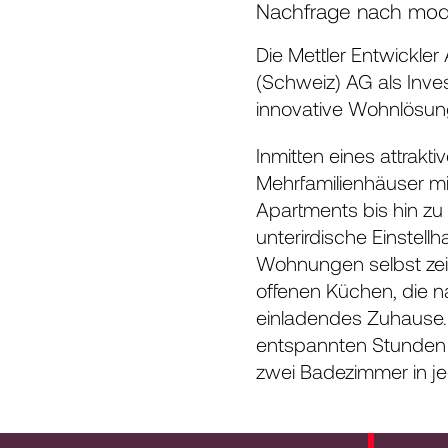
Nachfrage nach mo
Die Mettler Entwickl
(Schweiz) AG als Inve
innovative Wohnlösung
Inmitten eines attrak
Mehrfamilienhäuser m
Apartments bis hin z
unterirdische Einstell
Wohnungen selbst zei
offenen Küchen, die n
einladendes Zuhause. 
entspannten Stunden i
zwei Badezimmer in j